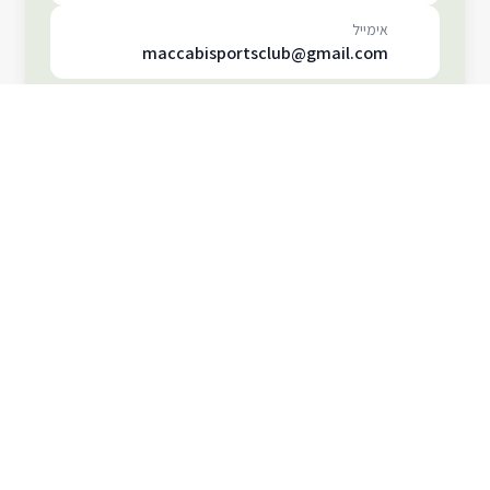
אימייל
maccabisportsclub@gmail.com
או צרו קשר בטלפון / ווטסאפ
/ מייל
0549348084
04-8388341